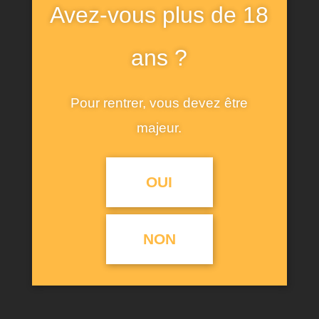
Avez-vous plus de 18
ans ?
JOHN BLACK
Pour rentrer, vous devez être
ADMIN_ALT1886
5 SEPTEMBRE 2018
majeur.
0
Nec ultrices eleifend suscipit, in
maecenas commodo quam nisl tellus
OUI
READ MORE
NON