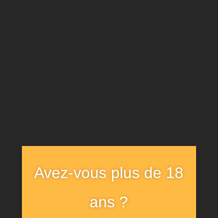
02
ACHETEZ NOS BIÈRES EN
LIGNE
Vous pouvez retrouver tous nos produits en
vente en ligne sur le site
Ondet & Fils
.
Avez-vous plus de 18
03
ans ?