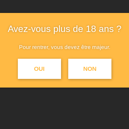
8
0
rum, ultricies pulvinar aliquet. Eu laoreet dui nascetur
Avez-vous plus de 18 ans ?
sed sed nibh ut, eu suscipit at odio praesent ornare. Nunc 
Pour rentrer, vous devez être majeur.
OUI
NON