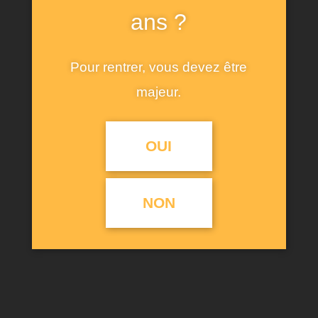
ans ?
Mobile
Pour rentrer, vous devez être
majeur.
OUI
NON
Alt 1886 © 2021. Conception et réalisation
Comm 360
-
Mentions légales