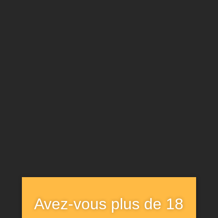
ARCHIVE
Accueil
Portfolio
Posts Tagged
"development"
Avez-vous plus de 18
Tag :
development